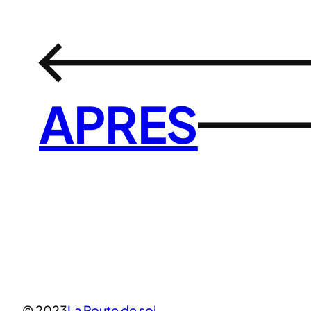
←
APRES
© 2023
La Route de soi