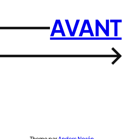
AVANT
→
Theme par
Anders Norén