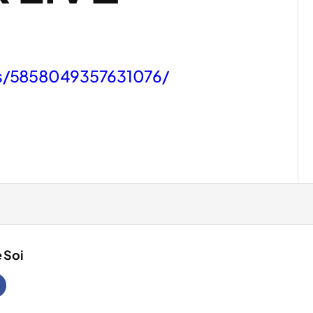
s/5858049357631076/
 Soi