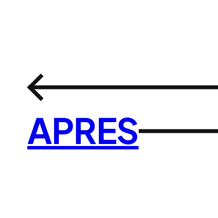
←
APRES